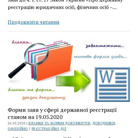
реєстрацію юридичних осіб, фізичних осіб –…
Роз’яснення
Продовжити читання
Мін’юсту
щодо
подання
нотаріально
посвідченої
копії
паспорта
БКВ
Форми заяв у сфері державної реєстрації
станом на 19.05.2020
26.05.2020 |
БЛАНКИ ТА ФОРМИ ДОКУМЕНТІВ
,
ДОВІДНИКИ
,
ОФІЦІЙНО
І
РЕЄСТРАЦІЙНІ ДІЇ