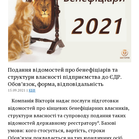
важливо?
Аспект
фізичної
особи-
підприємця
Подання відомостей про бенефіціарів та
структури власності підприємства до ЄДР.
Обов’язок, форма, відповідальність
15.09.2021 |
КБВ
Компанія Вікторія надає послуги підготовки
відомостей про кінцевих бенефіціарних власників,
структури власності та супроводу подання таких
відомостей державному реєстратору*. Базові
умови: кого стосується, вартість, строки
Обов’язок покладається на тих юридичних осіб,