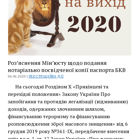
щодо
бенефіціарів:
платність
та
потреба
деталізації
Роз’яснення Мін’юсту щодо подання
нотаріально посвідченої копії паспорта БКВ
04.06.2020 |
РЕЄСТРАЦІЙНІ ДІЇ
На сьогодні Розділом Х «Прикінцеві та
перехідні положення» Закону України Про
запобігання та протидію легалізації (відмиванню)
доходів, одержаних злочинним шляхом,
фінансуванню тероризму та фінансуванню
розповсюдження зброї масового знищення» від 6
грудня 2019 року №361-IX, передбачене внесення
змін до ч. 1. ст. 17 Закон України «Про державну