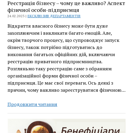
Реєстрація бізнесу – чому це важливо? Аспект
фізичної особи-підприємця
24.02.2023 |
ЕКСКЛЮЗИВ ДЕПАРТАМЕНТІВ
Відкриття власного бізнесу може бути дуже
захоплюючим і викликати багато емоцій. Але,
окрім творчого процесу, що супроводжує запуск
бізнесу, також потрібно підготуватись до
виконання багатьох офіційних дій, включаючи
реєстрацію приватного підприємництва.
Розгляньмо таку реєстрацію саме з обранням
організаційної форми фізичної особи –
підприємця. Це має свої переваги. Ось деякі з
причин, чому важливо зареєструватися фізичною…
Реєстрація
Продовжити читання
бізнесу
–
чому
це