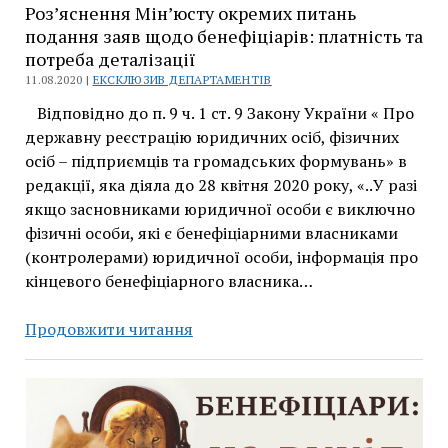
Роз’яснення Мін’юсту окремих питань
подання заяв щодо бенефіціарів: платність та
потреба деталізації
11.08.2020 |
ЕКСКЛЮЗИВ ДЕПАРТАМЕНТІВ
Відповідно до п. 9 ч. 1 ст. 9 Закону України « Про
державну реєстрацію юридичних осіб, фізичних
осіб – підприємців та громадських формувань» в
редакції, яка діяла до 28 квітня 2020 року, «..У разі
якщо засновниками юридичної особи є виключно
фізичні особи, які є бенефіціарними власниками
(контролерами) юридичної особи, інформація про
кінцевого бенефіціарного власника…
Роз’яснення
Продовжити читання
Мін’юсту
окремих
питань
подання
заяв