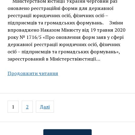
Міністерством юстиції України черговий раз
оновлено реєстраційні форми для державної
реєстрації юридичних осіб, фізичних осіб –
підприємців та громадських формувань. Зміни
впроваджено Наказом Мінюсту від 19 травня 2020
року № 1716/5 «Про оновлення форм заяв у сфері
державної реєстрації юридичних осіб, фізичних
осіб – підприємців та громадських формувань»,
зареєстрований в Міністерствіюстиції…
Форми
Продовжити читання
заяв
у
сфері
державної
Пагінація
1
2
Далі
реєстрації
записів
станом
на
19.05.2020