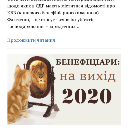
щодо яких в ЄДР мають міститися відомості про
КБВ (кінцевого бенефіціарного власника).
Фактично, – це стосується всіх суб’єктів
господарювання – юридичних…
Подання
Продовжити читання
відомостей
про
бенефіціарів
та
структури
власності
підприємства
до
ЄДР.
Обов’язок,
форма,
відповідальність