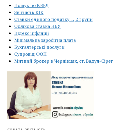
Пошук по КВЕД
Звітність КІК
Ставки єдиного податку 1, 2 групи
Облікова ставка НБУ
Індекс інфляції
Мінімальна заробітна плата
Бухгалтерські послуги
Супровід ФОП
Митний брокер в Чернівцях, ст. Вадул-Сірет