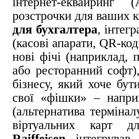
інтернет-еквайринг 
розстрочки для ваших к
для бухгалтера
, інтег
(касові апарати, QR-ко
нові фічі (наприклад, 
або ресторанний софт)
бізнесу, який хоче бут
свої «фішки» – напр
(альтернатива термінал
віртуальних карт дл
Raiffeisen
інтегрував