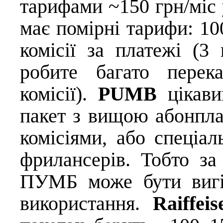
тарифами ~150 грн/міс 
має помірні тарифи: 100
комісії за платежі (3
робите багато перек
комісії).
PUMB
цікави
пакет з вищою абонпл
комісіями, або спеціа
фрилансерів. Тобто за
ПУМБ може бути вигі
використання.
Raiffeis