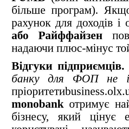
більше програм). Якщ
рахунок для доходів і 
або Райффайзен
повн
надаючи плюс-мінус то
Відгуки підприємців.
банку для ФОП не і
пріоритети
business.olx.
monobank
отримує най
бізнесу, який цінує