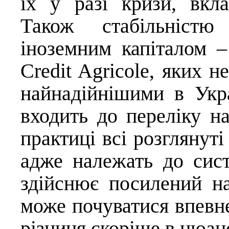
їх у разі кризи, вкл
Також стабільністю
іноземним капіталом 
Credit Agricole, яких 
найнадійнішими в Ук
входить до переліку н
практиці всі розглянут
адже належать до сис
здійснює посилений н
може почуватися впевне
різниця скоріше в нюанс