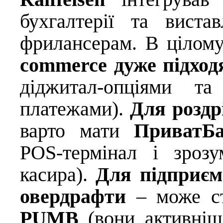
бухгалтерії та виста
фрилансерам. В цілом
commerce дуже підхо
діджитал-опціями т
платежами).
Для роздр
варто мати
ПриватБ
POS-термінал і зрозу
касира).
Для підприєм
овердрафти
– може ст
PUMB
(вони активніш