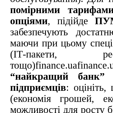
помірними тарифами
опціями
, підійде
ПУ
забезпечують достатн
маючи при цьому спеціа
(ІТ-пакети, ре
тощо)
finance.ua
finance.
“найкращий банк” 
підприємців
: оцініть
(економія грошей, е
можливості для росту бі