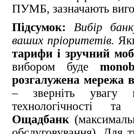
ПУМБ, зазначають вигод
Підсумок:
Вибір бан
ваших пріоритетів.
Якщ
тарифи і зручний моб
вибором буде
monob
розгалужена мережа ві
– зверніть уваг
технологічності та 
Ощадбанк
(максимальн
обслуговування). Для т