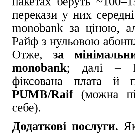
пакетах беруть ~100–15
перекази у них середні
monobank за ціною, ал
Райф з нульовою абонпл
Отже,
за мінімальн
monobank
; далі –
фіксована плата й п
PUMB/Raif
(можна під
себе).
Додаткові послуги.
Як