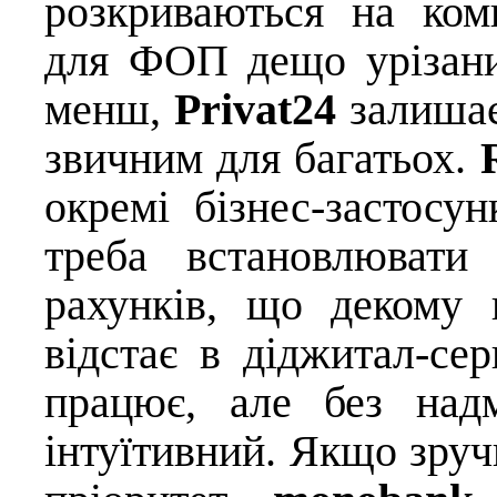
розкриваються на ком
для ФОП дещо урізани
менш,
Privat24
залишає
звичним для багатьох.
окремі бізнес-застосун
треба встановлювати
рахунків, що декому 
відстає в діджитал-сер
працює, але без над
інтуїтивний. Якщо зручн