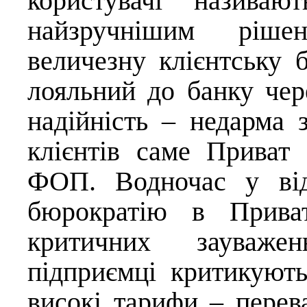
користувачі називаю
найзручнішим ріш
величезну клієнтську 
лояльний до банку чере
надійність – недарма 
клієнтів саме Прива
ФОП. Водночас у від
бюрократію в Приват
критичних зауваж
підприємці критикують
високі тарифи – перев