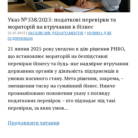
Указ № 538/2025: податкові перевірки та
мораторій на втручання в бізнес
22.07.2025 |
ЕКСКЛЮЗИВ ДЕПАРТАМЕНТІВ
І
НОВИНА ДЛЯ
ПІДПРИЄМЦЯ
21 липня 2025 року уведено в дію рішення РНБО,
що встановлює мораторій на безпідставні
перевірки бізнесу та будь-яке надмірне втручання
державних органів у діяльність підприємців в
умовах воєнного стану. Мета рішення, зокрема, –
зменшення тиску на сумлінний бізнес. Нижче
проаналізовано положення указу з погляду
податкових перевірок – хто підпадає під такі
перевірки, за яких умов…
Указ
Продовжити читання
№ 538/2025:
податкові