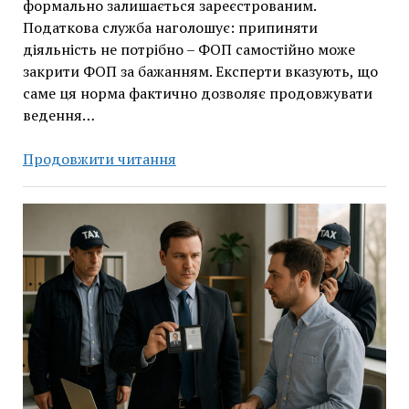
формально залишається зареєстрованим.
Податкова служба наголошує: припиняти
діяльність не потрібно – ФОП самостійно може
закрити ФОП за бажанням. Експерти вказують, що
саме ця норма фактично дозволяє продовжувати
ведення…
Діяльність
Продовжити читання
мобілізованих
ФОПів
під
час
служби