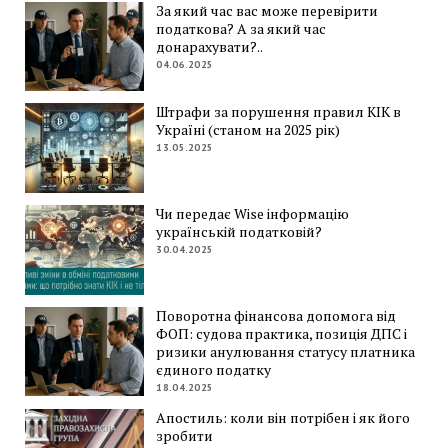
За який час вас може перевірити
податкова? А за який час
донарахувати?..
04.06.2025
Штрафи за порушення правил КІК в
Україні (станом на 2025 рік)
13.05.2025
Чи передає Wise інформацію
українській податковій?
30.04.2025
Поворотна фінансова допомога від
ФОП: судова практика, позиція ДПС і
ризики анулювання статусу платника
єдиного податку
18.04.2025
Апостиль: коли він потрібен і як його
зробити