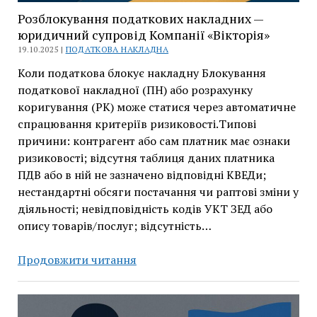
Розблокування податкових накладних —
юридичний супровід Компанії «Вікторія»
19.10.2025 |
ПОДАТКОВА НАКЛАДНА
Коли податкова блокує накладну Блокування
податкової накладної (ПН) або розрахунку
коригування (РК) може статися через автоматичне
спрацювання критеріїв ризиковості.Типові
причини: контрагент або сам платник має ознаки
ризиковості; відсутня таблиця даних платника
ПДВ або в ній не зазначено відповідні КВЕДи;
нестандартні обсяги постачання чи раптові зміни у
діяльності; невідповідність кодів УКТ ЗЕД або
опису товарів/послуг; відсутність…
Розблокування
Продовжити читання
податкових
накладних
—