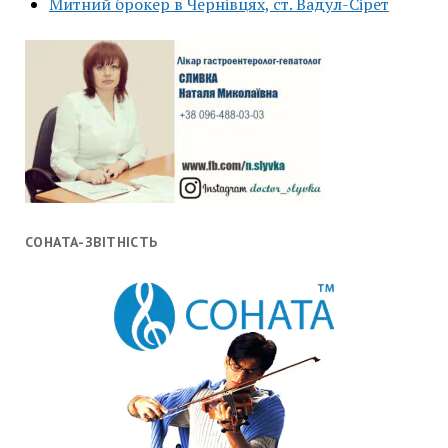
Митний брокер в Чернівцях, ст. Вадул-Сірет
СОНАТА-ЗВІТНІСТЬ