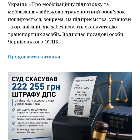
України «Про мобілізаційну підготовку та
мобілізацію» військово-транспортний обов’язок
поширюється, зокрема, на підприємства, установи
та організації, які забезпечують експлуатацію
транспортних засобів. Водночас посадові особи
Чернівецького ОТЦК…
ТЦК
Продовжити читання
Чернівецької
області:
підприємства
без
транспортних
засобів
не
зобов’язані
подавати
відомості
про