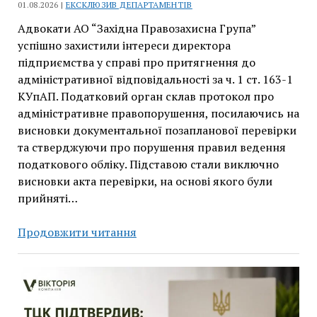
01.08.2026 |
ЕКСКЛЮЗИВ ДЕПАРТАМЕНТІВ
Адвокати АО “Західна Правозахисна Група”
успішно захистили інтереси директора
підприємства у справі про притягнення до
адміністративної відповідальності за ч. 1 ст. 163-1
КУпАП. Податковий орган склав протокол про
адміністративне правопорушення, посилаючись на
висновки документальної позапланової перевірки
та стверджуючи про порушення правил ведення
податкового обліку. Підставою стали виключно
висновки акта перевірки, на основі якого були
прийняті…
Суд
Продовжити читання
закрив
адміністративну
справу
щодо
директора