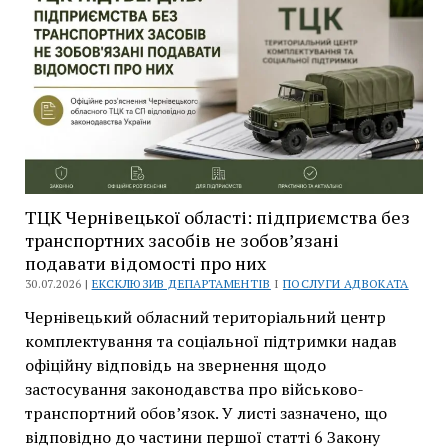
підприємства:
поки
триває
оскарження
ППР,
складу
правопорушення
немає
ТЦК Чернівецької області: підприємства без
транспортних засобів не зобов’язані
подавати відомості про них
30.07.2026 |
ЕКСКЛЮЗИВ ДЕПАРТАМЕНТІВ
І
ПОСЛУГИ АДВОКАТА
Чернівецький обласний територіальний центр
комплектування та соціальної підтримки надав
офіційну відповідь на звернення щодо
застосування законодавства про військово-
транспортний обов’язок. У листі зазначено, що
відповідно до частини першої статті 6 Закону