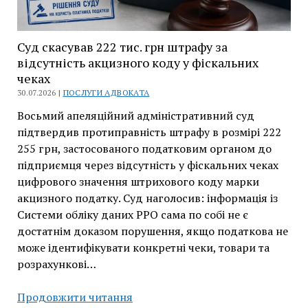
них
Суд скасував 222 тис. грн штрафу за
відсутність акцизного коду у фіскальних
чеках
30.07.2026 |
ПОСЛУГИ АДВОКАТА
Восьмий апеляційний адміністративний суд
підтвердив протиправність штрафу в розмірі 222
255 грн, застосованого податковим органом до
підприємця через відсутність у фіскальних чеках
цифрового значення штрихового коду марки
акцизного податку. Суд наголосив: інформація із
Системи обліку даних РРО сама по собі не є
достатнім доказом порушення, якщо податкова не
може ідентифікувати конкретні чеки, товари та
розрахункові…
Суд
Продовжити читання