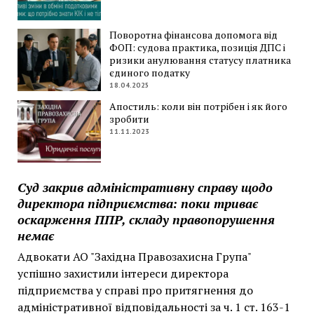
Поворотна фінансова допомога від
ФОП: судова практика, позиція ДПС і
ризики анулювання статусу платника
єдиного податку
18.04.2025
Апостиль: коли він потрібен і як його
зробити
11.11.2023
Суд закрив адміністративну справу щодо
директора підприємства: поки триває
оскарження ППР, складу правопорушення
немає
Адвокати АО "Західна Правозахисна Група"
успішно захистили інтереси директора
підприємства у справі про притягнення до
адміністративної відповідальності за ч. 1 ст. 163-1