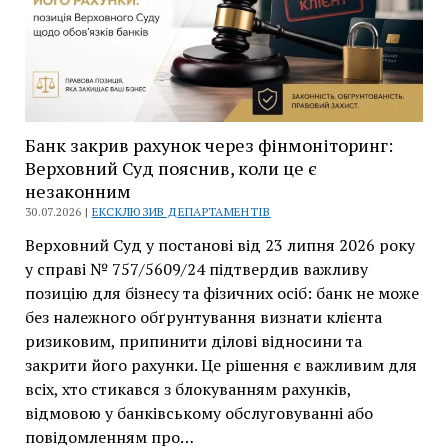
апеляційний
суд
підтвердив
позицію
Банк закрив рахунок через фінмоніторинг:
Верховний Суд пояснив, коли це є
незаконним
30.07.2026 |
ЕКСКЛЮЗИВ ДЕПАРТАМЕНТІВ
Верховний Суд у постанові від 23 липня 2026 року
у справі № 757/5609/24 підтвердив важливу
позицію для бізнесу та фізичних осіб: банк не може
без належного обґрунтування визнати клієнта
ризиковим, припинити ділові відносини та
закрити його рахунки. Це рішення є важливим для
всіх, хто стикався з блокуванням рахунків,
відмовою у банківському обслуговуванні або
повідомленням про…