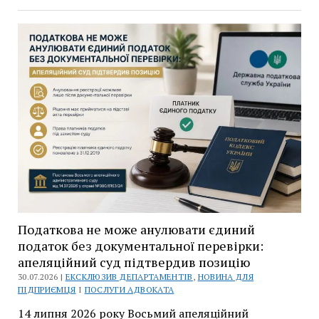
скасував
222
тис.
грн
штрафу
за
відсутність
акцизного
коду
у
фіскальних
чеках
Податкова не може анулювати єдиний
податок без документальної перевірки:
апеляційний суд підтвердив позицію
30.07.2026 |
ЕКСКЛЮЗИВ ДЕПАРТАМЕНТІВ
,
НОВИНА ДЛЯ
ПІДПРИЄМЦЯ
І
ПОСЛУГИ АДВОКАТА
14 липня 2026 року Восьмий апеляційний