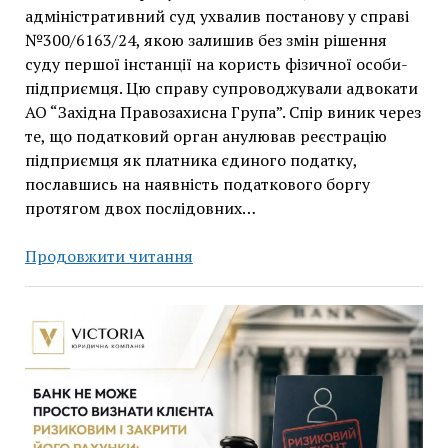
адміністративний суд ухвалив постанову у справі
№300/6163/24, якою залишив без змін рішення
суду першої інстанції на користь фізичної особи-
підприємця. Цю справу супроводжували адвокати
АО “Західна Правозахисна Група”. Спір виник через
те, що податковий орган анулював реєстрацію
підприємця як платника єдиного податку,
пославшись на наявність податкового боргу
протягом двох послідовних…
Податкова
Продовжити читання
не
може
анулювати
єдиний
податок
без
документальної
перевірки: