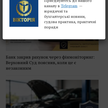
Приєднуйтесь до нашого
каналу в
Telegram
—
юридичні та
бухгалтерські новини,
судова практика, практичні
поради
Банк закрив рахунок через фінмоніторинг:
Верховний Суд пояснив, коли це є
незаконним