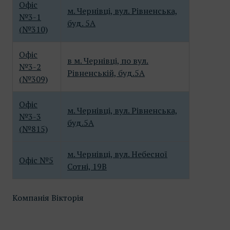
Офіс
м. Чернівці, вул. Рівненська,
№3-1
буд. 5А
(№310)
Офіс
в м. Чернівці, по вул.
№3-2
Рівненській, буд.5А
(№309)
Офіс
м. Чернівці, вул. Рівненська,
№3-3
буд.5А
(№815)
м. Чернівці, вул. Небесної
Офіс №5
Сотні, 19В
Компанія Вікторія