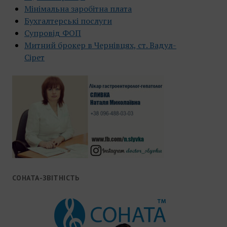
Мінімальна заробітна плата
Бухгалтерські послуги
Супровід ФОП
Митний брокер в Чернівцях, ст. Вадул-
Сірет
СОНАТА-ЗВІТНІСТЬ