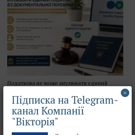
Податкова не може анулювати єдиний
податок без документальної перевірки:
×
Підписка на Telegram-
апеляційний суд підтвердив позицію
канал Компанії
"Вікторія"