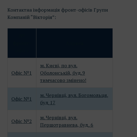
Контактна інформація фронт-офісів Групи
Компаній “Вікторія”:
№
фронт-
Адреса
офісу
м. Києві, по вул.
Офіс №1
Оболонській, буд.9
тимчасово змінено!
м. Чернівці, вул. Богомольця,
Офіс №1
буд 17
м. Чернівці, вул.
Офіс №2
Першотравнева, буд. 6