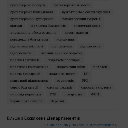
бухгалтерські послуги
бухгалтерська звітність
бухгалтерська консультація
бухгалтерське обслуговування
бухгалтерський аутсорсинг
бухгалтерський супровід
відгуки
віддалена бухгалтерія
граничний дохід
дистанційне обслуговування
касові апарати
комплексна бухгалтерія
консалтинг
підготовка звітності
підприємець
підприємств
підприємство
платник єдиного податку
подання звітності
податкові перевірки
податкова консультація
податковий облік
податок
подача декларацій
подача звітності
ПП
приватний підприємець
реєстрація
РРО
сервіс бухгалтерії
сплата податків
спрощена система
супровід перевірки
ТОВ
товариства
ФОП
Чернівецька область
Чернівці
Більше з
Ексклюзив Департаментів
Більше записів у Ексклюзив Департаментів »