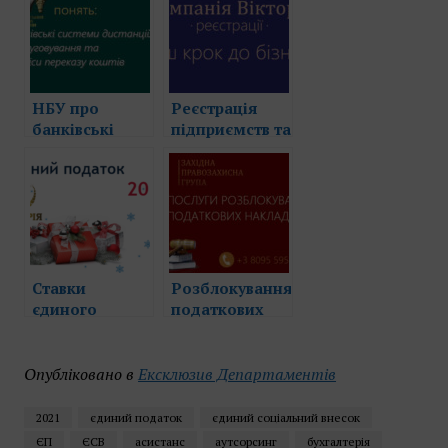
НБУ про
Реєстрація
банківські
підприємств та
системи
підприємців
дистанційного
обслуговування
та сервіси
переказу
коштів
Ставки
Розблокування
єдиного
податкових
податку, ЄСВ
накладних.
та багато
Послуги
іншого. Що
адвоката
Опубліковано в
Ексклюзив Департаментів
чекає на
підприємців у
2021
єдиний податок
єдиний соціальний внесок
2021 році
ЄП
ЄСВ
асистанс
аутсорсинг
бухгалтерія