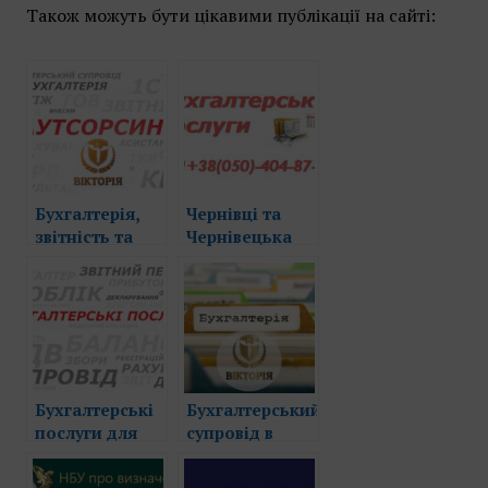
Також можуть бути цікавими публікації на сайті:
Бухгалтерія,
Чернівці та
звітність та
Чернівецька
сплата
область.
податків ФОП
Бухгалтерські
в Чернівцях
послуги
Бухгалтерські
Бухгалтерський
послуги для
супровід в
підприємств та
Чернівцях
підприємців