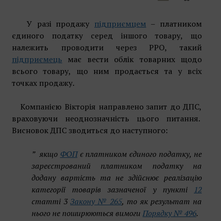
У разі продажу
підприємцем
– платником
єдиного податку серед іншого товару, що
належить проводити через РРО, такий
підприємець
має вести облік товарних щодо
всього товару, що ним продається та у всіх
точках продажу.
Компанією Вікторія направлено запит до ДПС,
враховуючи неоднозначність цього питання.
Висновок ДПС зводиться до наступного:
” якщо
ФОП
є платником єдиного податку, не
зареєстрований платником податку на
додану вартість та не здійснює реалізацію
категорії товарів зазначеної у пункті
12
статті 3
Закону № 265
, то як результат на
нього не поширюються вимоги
Порядку № 496
.