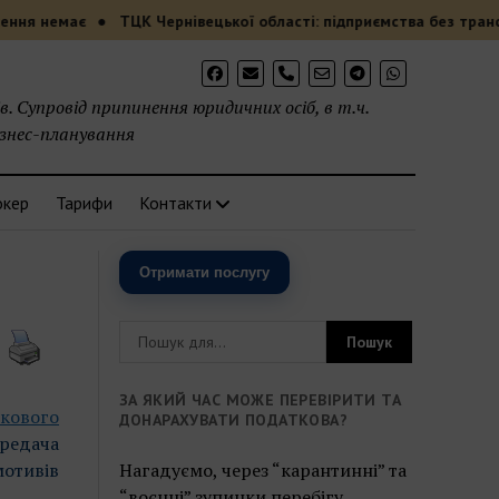
емає
ТЦК Чернівецької області: підприємства без транспортних
phone
. Супровід припинення юридичних осіб, в т.ч.
ізнес-планування
окер
Тарифи
Контакти
Отримати послугу
ЗА ЯКИЙ ЧАС МОЖЕ ПЕРЕВІРИТИ ТА
кового
ДОНАРАХУВАТИ ПОДАТКОВА?
ередача
отивів
Нагадуємо, через “карантинні” та
“воєнні” зупинки перебігу,