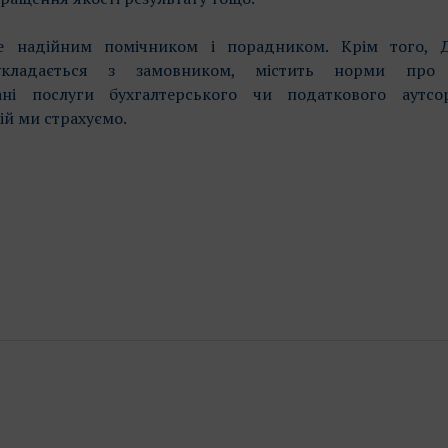
адійним помічником і порадником. Крім того, Д
 укладається з замовником, містить норми про
ані послуги бухгалтерського чи податкового аутсор
ій ми страхуємо.