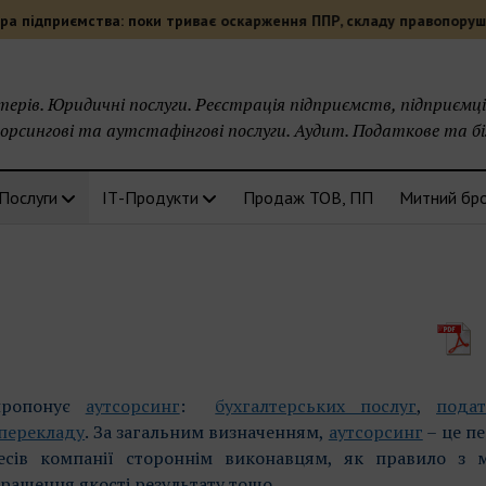
приємства: поки триває оскарження ППР, складу правопорушення н
терів. Юридичні послуги. Реєстрація підприємств, підприємців
рсингові та аутстафінгові послуги. Аудит. Податкове та б
Послуги
ІТ-Продукти
Продаж ТОВ, ПП
Митний бр
пропонує
аутсорсинг
:
бухгалтерських послуг
,
подат
 перекладу
. За загальним визначенням,
аутсорсинг
– це п
сів компанії стороннім виконавцям, як правило з м
ращення якості результату тощо.