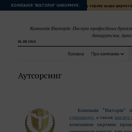
КОМПАНІЯ "ВІКТОРІЯ" ІНФОРМУЄ:
Суд закрив адміністративну справу щодо директора під
Компанія Вікторія: Послуги професійних бухгал
банкрутств. Аутсо
01.08.2026
Головна
Про компанію
Аутсорсинг
Компанія “Вікторія” 
супроводу
, а також
послуг
компанією окремих проце
зменшення витрат, для пок