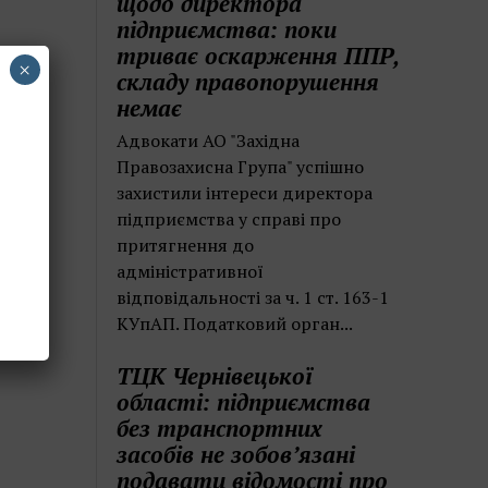
щодо директора
підприємства: поки
триває оскарження ППР,
×
складу правопорушення
немає
Адвокати АО "Західна
Правозахисна Група" успішно
захистили інтереси директора
підприємства у справі про
притягнення до
адміністративної
відповідальності за ч. 1 ст. 163-1
КУпАП. Податковий орган...
ТЦК Чернівецької
області: підприємства
без транспортних
засобів не зобов’язані
подавати відомості про