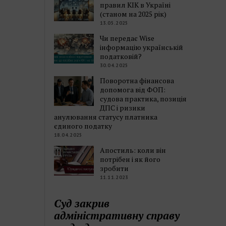
правил КІК в Україні
(станом на 2025 рік)
13.05.2025
Чи передає Wise
інформацію українській
податковій?
30.04.2025
Поворотна фінансова
допомога від ФОП:
судова практика, позиція
ДПС і ризики
анулювання статусу платника
єдиного податку
18.04.2025
Апостиль: коли він
потрібен і як його
зробити
11.11.2023
Суд закрив
адміністративну справу