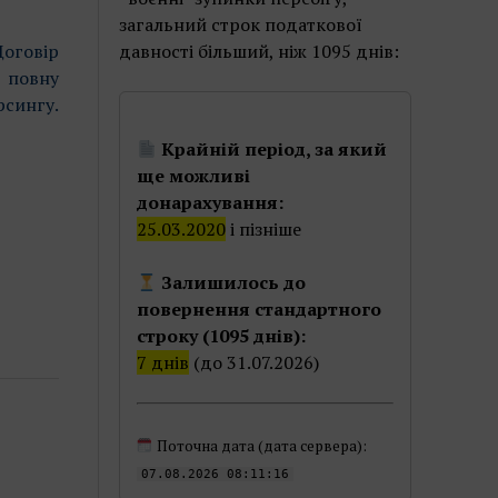
загальний строк податкової
оговір
давності більший, ніж 1095 днів:
 повну
сингу.
Крайній період, за який
ще можливі
донарахування:
25.03.2020
і пізніше
Залишилось до
повернення стандартного
строку (1095 днів):
7 днів
(до 31.07.2026)
Поточна дата (дата сервера):
07.08.2026 08:11:16