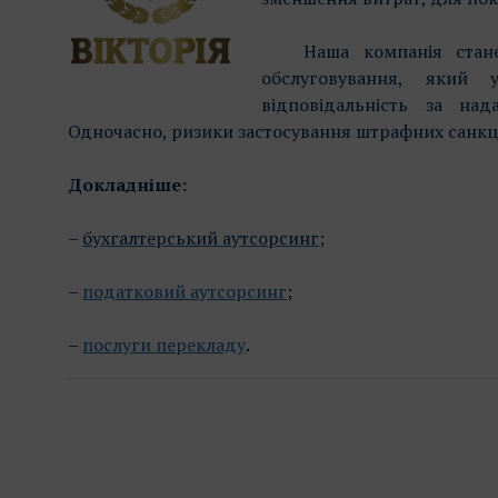
Наша компанія стане н
обслуговування, який
відповідальність за над
Одночасно, ризики застосування штрафних санкц
Докладніше:
–
бухгалтерський аутсорсинг
;
–
податковий аутсорсинг
;
–
послуги перекладу
.