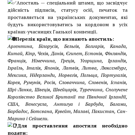
Апостиль — спеціальний штамп, що засвідчує
дійсність підписів, статусу осіб, печаток та
проставляється на українських документах, які
будуть використовуватись за кордоном в усіх
країнах-учасницях Гаазької конвенції.
П
ерелік країн, що визнають апостиль:
Аргентина, Білорусія, Бельгія, Болгарія, Канада,
Китай, Кіпр, Чехія, Данія, Єгипет, Естонія, Фінляндія,
Франція, Німеччина, Греція, Угорщина, Ірландія,
Ізраїль, Італія, Японія, Латвія, Литва, Люксембург,
Мексика, Нідерланди, Норвегія, Польща, Португалія,
Корея, Румунія, Росія, Словаччина, Словенія, Іспанія,
Шрі-Ланка, Швеція, Швейцарія, Туреччина, Сполучене
Королівство Великої Британії та Північної Ірландії,
США, Венесуела, Антигуа і Барбуда, Багами,
Барбадос, Ботсвана, Кувейт, Малаві, Пакистан, Сан-
Марино і Сейшели.
Для проставлення апостиля необхідно
подати: