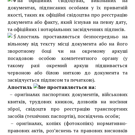
на офіційних свідоцтвах, виконаних на
документах, підписаних особами у їх приватній
якості, таких як офіційні свідоцтва про реєстрацію
документа або факту, який існував на певну дату,
та офіційних і нотаріальних засвідченнях підписів.
Апостиль проставляється безпосередньо на
вільному від тексту місці документа або на його
зворотному боці чи на окремому аркуші
посадовою особою компетентного органу (у
такому разі окремий аркуш підшивається
червоною або білою ниткою до документа та
засвідчується підписом та печаткою).
Апостиль
не проставляється на:
– оригіналах паспортних документів, військових
квитків, трудових книжок, дозволів на носіння
зброї, свідоцтв про реєстрацію транспортних
засобів (технічних паспортів), посвідчень особи;
– оригіналах, копіях (фотокопіях) нормативно-
правових актів, роз’яснень та правових висновків