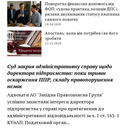
Поворотна фінансова допомога від
ФОП: судова практика, позиція ДПС і
ризики анулювання статусу платника
єдиного податку
18.04.2025
Апостиль: коли він потрібен і як його
зробити
11.11.2023
Суд закрив адміністративну справу щодо
директора підприємства: поки триває
оскарження ППР, складу правопорушення
немає
Адвокати АО "Західна Правозахисна Група"
успішно захистили інтереси директора
підприємства у справі про притягнення до
адміністративної відповідальності за ч. 1 ст. 163-1
КУпАП. Податковий орган...