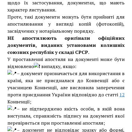
щодо їх застосування, документах, що мають
характер листування.
Проте, такі документи можуть бути прийняті для
апостилювання у вигляді копій (фотокопій),
засвідчених у нотаріальному порядку.
НЕ апостилюють оригінали офіційних
документів, виданих установами колишніх
союзних республік у складі СРСР.
У проставленні апостиля на документі може бути
відмовлено
випадку, якщо:
– документ призначається для використання в
країні, яка не приєдналася до Конвенції або є
учасницею Конвенції, але висловила заперечення
проти приєднання України відповідно до статті
12
Конвенції;
– не підтверджено якість особи, в якій вона
виступала, справжність підпису на документі якої
перевіряється при проставленні апостиля;
– документ не відповідає зразку або формі,