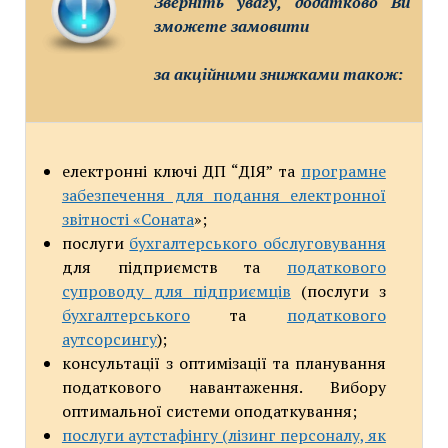
Зверніть увагу, додатково Ви
зможете замовити
за акційними знижками також:
електронні ключі ДП “ДІЯ” та
програмне
забезпечення для подання електронної
звітності «Соната
»;
послуги
бухгалтерського обслуговування
для підприємств та
податкового
супроводу для підприємців
(послуги з
бухгалтерського
та
податкового
аутсорсингу
);
консультації з оптимізації та планування
податкового навантаження. Вибору
оптимальної системи оподаткування;
послуги аутстафінгу (лізинг персоналу, як