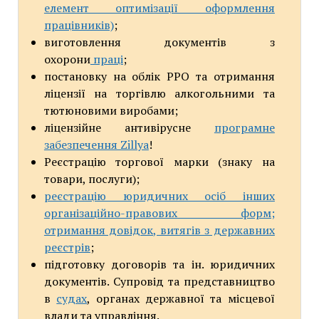
елемент оптимізації оформлення
працівників)
;
виготовлення документів з
охорони
праці
;
постановку на облік РРО та отримання
ліцензії на торгівлю алкогольними та
тютюновими виробами;
ліцензійне антивірусне
програмне
забезпечення Zillya
!
Реєстрацію торгової марки (знаку на
товари, послуги);
реєстрацію юридичних осіб інших
організаційно-правових форм;
отримання довідок, витягів з державних
реєстрів
;
підготовку договорів та ін. юридичних
документів. Супровід та представництво
в
судах
, органах державної та місцевої
влади та управління.