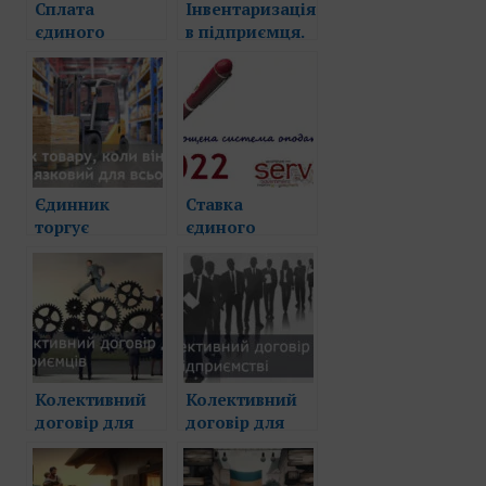
Сплата
Інвентаризація
єдиного
в підприємця.
податку
Думка
мобілізованими:
фіскального
відповідальність
органу
або
незастосування
відповідальності
Єдинник
Ставка
торгує
єдиного
широким
податку та ЄСВ
асортиментом,
у 2022 р. для
що включає
підприємців
РРО-
на спрощеній
непільгові
системі
категорії
оподаткування
Колективний
Колективний
договір для
договір для
ФОП
приватного
підприємства,