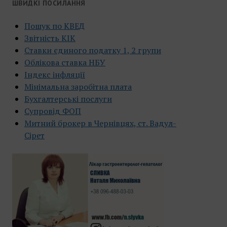
ШВИДКІ ПОСИЛАННЯ
Пошук по КВЕД
Звітність КІК
Ставки єдиного податку 1, 2 групи
Облікова ставка НБУ
Індекс інфляції
Мінімальна заробітна плата
Бухгалтерські послуги
Супровід ФОП
Митний брокер в Чернівцях, ст. Вадул-
Сірет