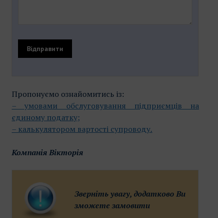
Пропонуємо ознайомитись із:
– умовами обслуговування підприємців на
єдиному податку;
– калькулятором вартості супроводу.
Компанія Вікторія
Зверніть увагу, додатково Ви
зможете замовити