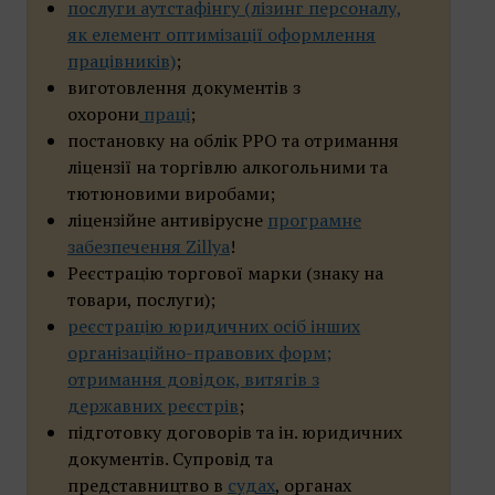
послуги аутстафінгу (лізинг персоналу,
як елемент оптимізації оформлення
працівників)
;
виготовлення документів з
охорони
праці
;
постановку на облік РРО та отримання
ліцензії на торгівлю алкогольними та
тютюновими виробами;
ліцензійне антивірусне
програмне
забезпечення Zillya
!
Реєстрацію торгової марки (знаку на
товари, послуги);
реєстрацію юридичних осіб інших
організаційно-правових форм;
отримання довідок, витягів з
державних реєстрів
;
підготовку договорів та ін. юридичних
документів. Супровід та
представництво в
судах
, органах