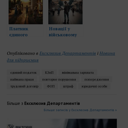
товариства
Платник
Новації у
єдиного
військовому
податку на 2
зборі для ФОП
групі:
на ЄП з 01
вирощування
жовтня 2024
Опубліковано в
Ексклюзив Департаментів
і
Новина
сільськогосподарських
для підприємця
культур і МПЗ
єдиний податок
КЗпП
мінімальна зарплата
наймана праця
повторне порушення
попередження
трудовий договір
ФОП
штраф
юридичні особи
Більше з
Ексклюзив Департаментів
Більше записів у Ексклюзив Департаментів »