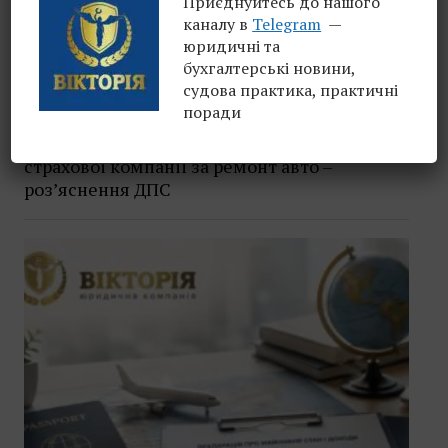
Приєднуйтесь до нашого
каналу в
Telegram
—
юридичні та
бухгалтерські новини,
судова практика, практичні
поради
ФОП II групи може отримувати оплату від
страхової компанії за ремонт авто –
роз’яснення ДПС