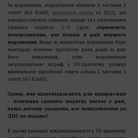
За порушення, передбачені абзацом 2 частини 2
статті 265 КЗпП,
юридичні особи
та
ФОП
, які
використовують найману працю та є платниками
єдиного податку 1–3 груп,
отримують
попередження, але тільки в разі першого
порушення.
Якщо ж аналогічне порушення буде
повторно вчинене протягом двох років із дня
його виявлення, усім порушникам
загрожуватиме штраф у 30-кратному розмірі
мінімальної заробітної плати (абзац 3 частини 2
статті 265 КЗпП).
Однак, яка відповідальність для підприємця
– платника єдиного податку настає у разі,
якщо договір укладено, але повідомлення до
ДПС не подано?
В цьому випадку відповідальності у 30-кратному
розмірі мінімальної заробітної плати не може