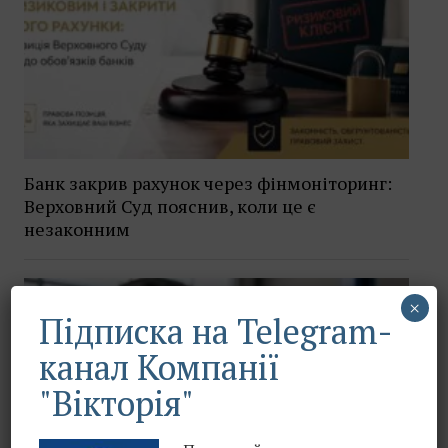
Банк закрив рахунок через фінмоніторинг:
Верховний Суд пояснив, коли це є
незаконним
×
Підписка на Telegram-
канал Компанії
"Вікторія"