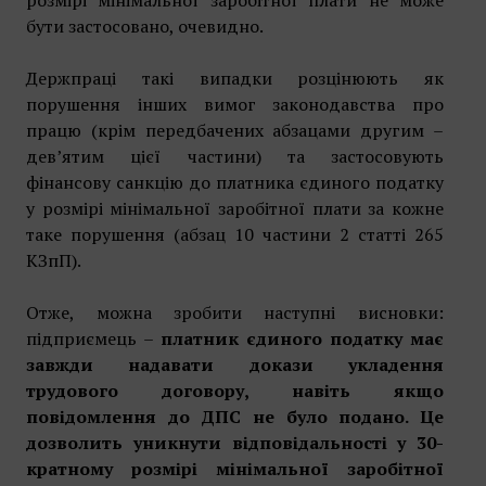
бути застосовано, очевидно.
Держпраці такі випадки розцінюють як
порушення інших вимог законодавства про
працю (крім передбачених абзацами другим –
дев’ятим цієї частини) та застосовують
фінансову санкцію до платника єдиного податку
у розмірі мінімальної заробітної плати за кожне
таке порушення (абзац 10 частини 2 статті 265
КЗпП).
Отже, можна зробити наступні висновки:
п
ідприємець –
платник єдиного податку має
завжди надавати докази укладення
трудового договору, навіть якщо
повідомлення до ДПС не було подано. Це
дозволить уникнути відповідальності у 30-
кратному розмірі мінімальної заробітної