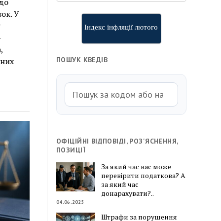
до
ок. У
у
Індекс інфляції лютого
-
,
ПОШУК КВЕДІВ
тних
ОФІЦІЙНІ ВІДПОВІДІ, РОЗ'ЯСНЕННЯ,
ПОЗИЦІЇ
За який час вас може
перевірити податкова? А
за який час
донарахувати?..
04.06.2025
Штрафи за порушення