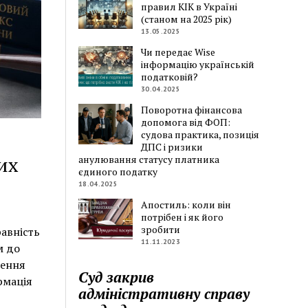
правил КІК в Україні
(станом на 2025 рік)
13.05.2025
Чи передає Wise
інформацію українській
податковій?
30.04.2025
Поворотна фінансова
допомога від ФОП:
судова практика, позиція
ДПС і ризики
их
анулювання статусу платника
єдиного податку
18.04.2025
Апостиль: коли він
потрібен і як його
зробити
авність
11.11.2023
м до
чення
Суд закрив
рмація
адміністративну справу