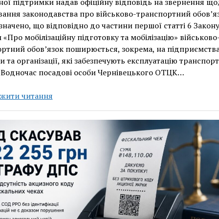
ної підтримки надав офіційну відповідь на звернення що
вання законодавства про військово-транспортний обов’яз
азначено, що відповідно до частини першої статті 6 Закон
 «Про мобілізаційну підготовку та мобілізацію» військово
ртний обов’язок поширюється, зокрема, на підприємства
и та організації, які забезпечують експлуатацію транспор
. Водночас посадові особи Чернівецького ОТЦК…
ТЦК
жити читання
Чернівецької
області:
підприємства
без
транспортних
засобів
не
зобов’язані
подавати
відомості