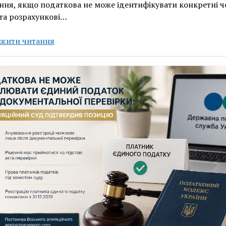
ня, якщо податкова не може ідентифікувати конкретні ч
та розрахункові…
Суд
жити читання
скасував
222
тис.
грн
штрафу
за
відсутність
акцизного
коду
у
фіскальних
чеках