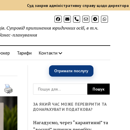
уд закрив адміністративну справу щодо директора підприємства: 
phone
в. Супровід припинення юридичних осіб, в т.ч.
бізнес-планування
рокер
Тарифи
Контакти
Отримати послугу
ЗА ЯКИЙ ЧАС МОЖЕ ПЕРЕВІРИТИ ТА
ДОНАРАХУВАТИ ПОДАТКОВА?
Нагадуємо, через “карантинні” та
“воєнні” зупинки перебігу,