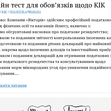
йн тест для обов’язків щодо КІК
 |
КІК
І
ПОСЛУГИ АДВОКАТА
во: Компанія «Вікторія» здійснює професійний податков
д фізичних осіб та власників бізнесу, включно з:
о обгрунтовані висновки про податкове резидентство;
вкою та поданням звітності контрольованих іноземних к
підготовкою та поданням річних декларацій про майновий 
 зокрема щодо іноземних доходів та інвестиційних прибу
нком і поданням декларацій для отримання податкових 
м податкового резидентства та консультуванням щодо
вання норм міжнародних угод про уникнення подвійног
кування.…
Статус
жити читання
податкового
резидента
в
Україні: