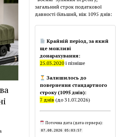
загальний строк податкової
давності більший, ніж 1095 днів:
Крайній період, за який
ще можливі
донарахування:
25.03.2020
і пізніше
Залишилось до
повернення стандартного
ва
строку (1095 днів):
ні
7 днів
(до 31.07.2026)
Поточна дата (дата сервера):
а
07.08.2026 05:03:57