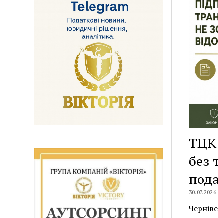
ТЦК 
без 
пода
30.07.2026
Черніве