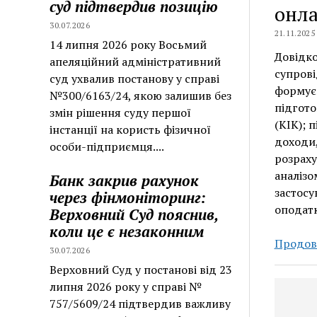
суд підтвердив позицію
онла
30.07.2026
21.11.2025
14 липня 2026 року Восьмий
Довідко
апеляційний адміністративний
супрові
суд ухвалив постанову у справі
формуєм
№300/6163/24, якою залишив без
підгото
змін рішення суду першої
(КІК); 
інстанції на користь фізичної
доходи,
особи-підприємця....
розраху
аналізо
Банк закрив рахунок
застосу
через фінмоніторинг:
оподат
Верховний Суд пояснив,
коли це є незаконним
Продов
30.07.2026
Верховний Суд у постанові від 23
липня 2026 року у справі №
757/5609/24 підтвердив важливу