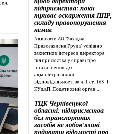
щодо директора
еки,
підприємства: поки
триває оскарження ППР,
складу правопорушення
немає
Адвокати АО "Західна
Правозахисна Група" успішно
захистили інтереси директора
підприємства у справі про
притягнення до
адміністративної
відповідальності за ч. 1 ст. 163-1
КУпАП. Податковий орган...
ТЦК Чернівецької
області: підприємства
без транспортних
засобів не зобов’язані
подавати відомості про