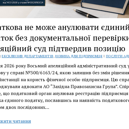
ткова не може анулювати єдини
ток без документальної перевірк
яційний суд підтвердив позицію
 |
ЕКСКЛЮЗИВ ДЕПАРТАМЕНТІВ
,
НОВИНА ДЛЯ ПІДПРИЄМЦЯ
І
ПОСЛУГИ АД
я 2026 року Восьмий апеляційний адміністративний суд 
ву у справі №300/6163/24, якою залишив без змін рішення
інстанції на користь фізичної особи-підприємця. Цю спр
джували адвокати АО “Західна Правозахисна Група”. Спі
е, що податковий орган анулював реєстрацію підприємця
а єдиного податку, пославшись на наявність податковог
ом двох послідовних…
Податкова
жити читання
не