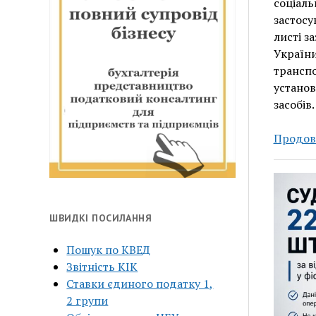
соціаль
застосу
листі з
України
транспо
установ
засобів
Продов
ШВИДКІ ПОСИЛАННЯ
Пошук по КВЕД
Звітність КІК
Ставки єдиного податку 1,
2 групи