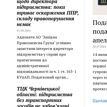
щодо директора
підприємства: поки
триває оскарження ППР,
складу правопорушення
Пода
немає
пода
01.08.2026
Адвокати АО "Західна
апел
Правозахисна Група" успішно
30.07.2026
захистили інтереси директора
підприємства у справі про
14 липн
притягнення до
постано
адміністративної
першої 
відповідальності за ч. 1 ст. 163-1
супрово
КУпАП. Податковий орган...
через т
платник
ТЦК Чернівецької
протяг
області: підприємства
без транспортних
Продов
засобів не зобов’язані