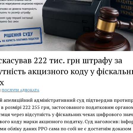
про
них
скасував 222 тис. грн штрафу за
утність акцизного коду у фіскальн
х
 |
ПОСЛУГИ АДВОКАТА
 апеляційний адміністративний суд підтвердив протипр
в розмірі 222 255 грн, застосованого податковим органо
мця через відсутність у фіскальних чеках цифрового зна
ого коду марки акцизного податку. Суд наголосив: інфо
еми обліку даних РРО сама по собі не є достатнім доказом