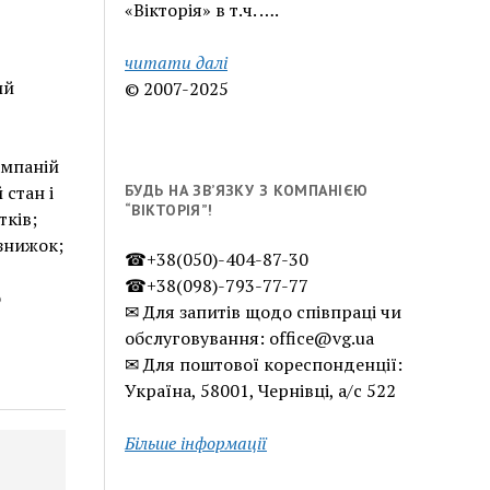
«Вікторія» в т.ч. ….
читати далі
ий
© 2007-2025
омпаній
БУДЬ НА ЗВ’ЯЗКУ З КОМПАНІЄЮ
стан і
“ВІКТОРІЯ”!
тків;
знижок;
☎+38(050)-404-87-30
☎+38(098)-793-77-77
о
✉ Для запитів щодо співпраці чи
обслуговування: office@vg.ua
✉ Для поштової кореспонденції:
Україна, 58001, Чернівці, а/с 522
Більше інформації