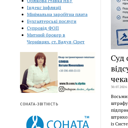
Облікова ставка НБУ
Індекс інфляції
Мінімальна заробітна плата
Бухгалтерські послуги
Супровід ФОП
Митний брокер в
Чернівцях, ст. Вадул-Сірет
Суд 
відс
чека
30.07.2026
Восьмий
штрафу 
СОНАТА-ЗВІТНІСТЬ
підприє
штрихов
із Сист