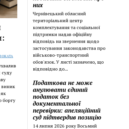
них
Чернівецький обласний
територіальний центр
й
комплектування та соціальної
підтримки надав офіційну
и:
відповідь на звернення щодо
застосування законодавства про
військово-транспортний
ВОКАТА
обов'язок. У листі зазначено, що
ухвалив
відповідно до...
 суду
аву
Податкова не може
р виник
анулювати єдиний
 як
податок без
о боргу
документальної
перевірки: апеляційний
суд підтвердив позицію
14 липня 2026 року Восьмий